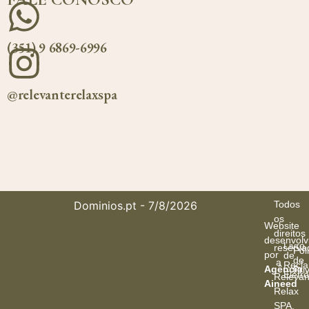
(351) 9 6869-6996
@relevanterelaxspa
Dominios.pt
- 7/8/2026
Todos
os
Website
direitos
desenvolv
Livro
reserva
Poli
por
de
de
a
Recl
Agência
Pri
Eletr
Relevan
Aineed
Relax
SPA
.