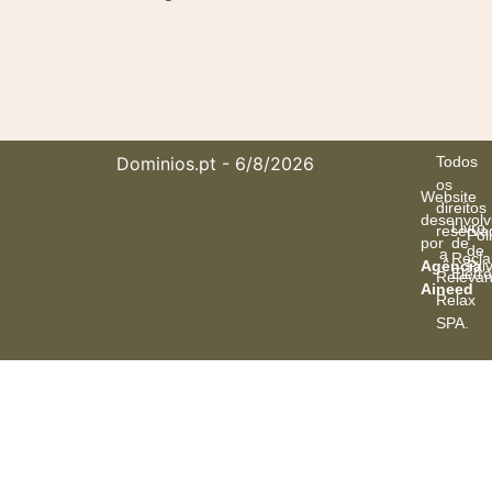
Dominios.pt
- 6/8/2026
Todos
os
Website
direitos
desenvolv
Livro
reserva
Poli
por
de
de
a
Recl
Agência
Pri
Eletr
Relevan
Aineed
Relax
SPA
.