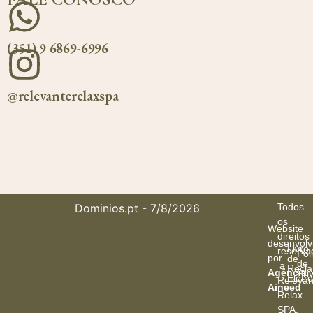
(351) 9 6869-6996
@relevanterelaxspa
Dominios.pt
- 7/8/2026
Todos
os
Website
direitos
desenvolv
Livro
reserva
Poli
por
de
de
a
Recl
Agência
Pri
Eletr
Relevan
Aineed
Relax
SPA
.